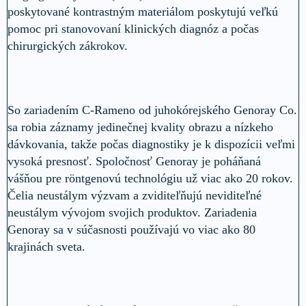
poskytované kontrastným materiálom poskytujú veľkú
pomoc pri stanovovaní klinických diagnóz a počas
chirurgických zákrokov.
So zariadením C-Rameno od juhokórejského Genoray Co.
sa robia záznamy jedinečnej kvality obrazu a nízkeho
dávkovania, takže počas diagnostiky je k dispozícii veľmi
vysoká presnosť. Spoločnosť Genoray je poháňaná
vášňou pre röntgenovú technológiu už viac ako 20 rokov.
Čelia neustálym výzvam a zviditeľňujú neviditeľné
neustálym vývojom svojich produktov. Zariadenia
Genoray sa v súčasnosti používajú vo viac ako 80
krajinách sveta.